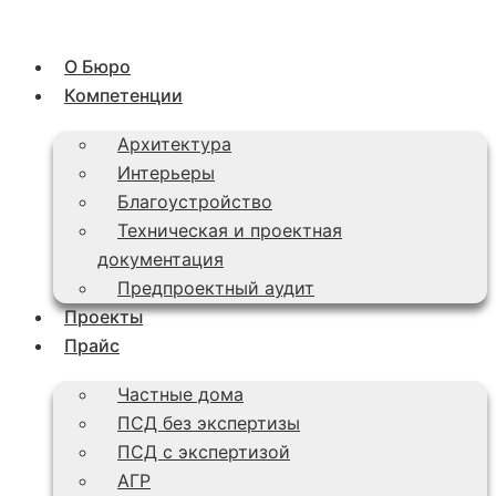
Перейти
к
О Бюро
содержимому
Компетенции
Архитектура
Интерьеры
Благоустройство
Техническая и проектная
документация
Предпроектный аудит
Проекты
Прайс
Частные дома
ПСД без экспертизы
ПСД с экспертизой
АГР